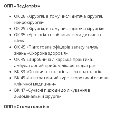
ОПП «Педіатрія»
ОК 28 «Хірургія, в тому числі дитяча хірургія,
нейрохірургія»
ОК 29 «Хірургія, в тому числі дитяча хірургія»
ОК 35 «Урологія з особливостями дитячого
віку»
ОК 45 «Підготовка офіцерів запасу галузь
знань «Охорона здоров’я»
ОК 49 «Виробнича лікарська практика:
амбулаторний прийом лікаря-педіатра»
ВК 33 «Основи сексології та сексопатології»
ВК 45 «Інтегративний курс: теоретичні основи
клінічної медицини»
ВК 47 «Сучасні підходи до лікування в
абдомінальній хірургії»
ОПП «Стоматологія»